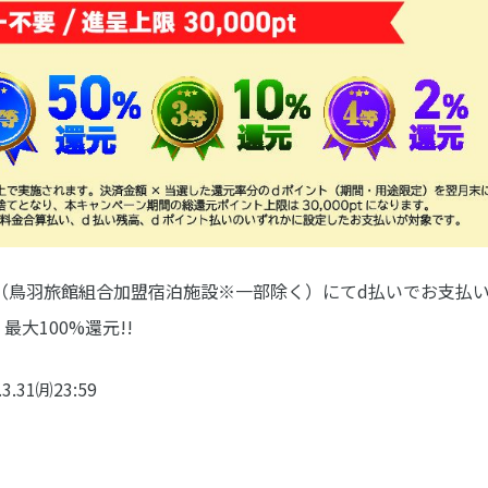
（鳥羽旅館組合加盟宿泊施設※一部除く）にてd払いでお支払
大100%還元!!
.31㈪23:59