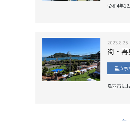
令和4年1
2023.8.25
街・再
重点事
鳥羽市に
←