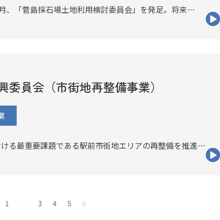
2月、「菅島採石場土地利用検討委員会」を発足。将来…
興委員会（市街地再整備事業）
業
おける最重要課題である駅前市街地エリアの再整備を推進…
1
…
3
4
5
6